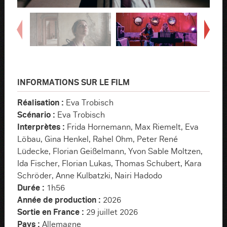
Précédent
S
INFORMATIONS SUR LE FILM
Réalisation :
Eva Trobisch
Scénario :
Eva Trobisch
Interprètes :
Frida Hornemann, Max Riemelt, Eva
Löbau, Gina Henkel, Rahel Ohm, Peter René
Lüdecke, Florian Geißelmann, Yvon Sable Moltzen,
Ida Fischer, Florian Lukas, Thomas Schubert, Kara
Schröder, Anne Kulbatzki, Nairi Hadodo
Durée :
1h56
Année de production :
2026
Sortie en France :
29 juillet 2026
Pays :
Allemagne